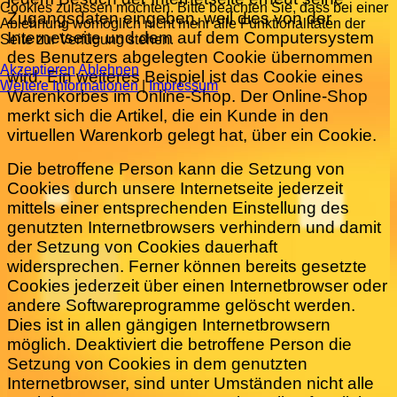
Cookies zulassen möchten. Bitte beachten Sie, dass bei einer
Zugangsdaten eingeben, weil dies von der
Ablehnung womöglich nicht mehr alle Funktionalitäten der
Internetseite und dem auf dem Computersystem
Seite zur Verfügung stehen.
des Benutzers abgelegten Cookie übernommen
Akzeptieren
Ablehnen
wird. Ein weiteres Beispiel ist das Cookie eines
Weitere Informationen
|
Impressum
Warenkorbes im Online-Shop. Der Online-Shop
merkt sich die Artikel, die ein Kunde in den
virtuellen Warenkorb gelegt hat, über ein Cookie.
Die betroffene Person kann die Setzung von
Cookies durch unsere Internetseite jederzeit
mittels einer entsprechenden Einstellung des
genutzten Internetbrowsers verhindern und damit
der Setzung von Cookies dauerhaft
widersprechen. Ferner können bereits gesetzte
Cookies jederzeit über einen Internetbrowser oder
andere Softwareprogramme gelöscht werden.
Dies ist in allen gängigen Internetbrowsern
möglich. Deaktiviert die betroffene Person die
Setzung von Cookies in dem genutzten
Internetbrowser, sind unter Umständen nicht alle