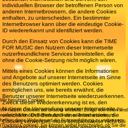
individuellen Browser der betroffenen Person von
anderen Internetbrowsern, die andere Cookies
enthalten, zu unterscheiden. Ein bestimmter
Internetbrowser kann über die eindeutige Cookie-
ID wiedererkannt und identifiziert werden.
Durch den Einsatz von Cookies kann die TIME
FOR MUSIC den Nutzern dieser Internetseite
nutzerfreundlichere Services bereitstellen, die
ohne die Cookie-Setzung nicht möglich wären.
Mittels eines Cookies können die Informationen
und Angebote auf unserer Internetseite im Sinne
des Benutzers optimiert werden. Cookies
ermöglichen uns, wie bereits erwähnt, die
Benutzer unserer Internetseite wiederzuerkennen.
Wir benutzen Cookies
Zweck dieser Wiedererkennung ist es, den
Nutzern die Verwendung unserer Internetseite zu
Wir nutzen Cookies auf unserer Website. Einige von ihnen sind
erleichtern. Der Benutzer einer Internetseite, die
essenziell für den Betrieb der Seite, während andere uns
helfen, diese Website und die Nutzererfahrung zu verbessern
Cookies verwendet, muss beispielsweise nicht bei
(Tracking Cookies). Sie können selbst entscheiden, ob Sie die
jedem Besuch der Internetseite erneut seine