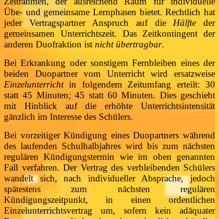
Zeitrahmen, der ausreichend Raum für individuelle
Übe- und gemeinsame Lernphasen bietet. Rechtlich hat
jeder Vertragspartner Anspruch auf die
Hälfte
der
gemeinsamen Unterrichtszeit. Das Zeitkontingent der
anderen Duofraktion ist
nicht übertragbar
.
Bei Erkrankung oder sonstigem Fernbleiben eines der
beiden Duopartner vom Unterricht wird ersatzweise
Einzelunterricht
in folgendem Zeitumfang erteilt: 30
statt 45 Minuten; 45 statt 60 Minuten. Dies geschieht
mit Hinblick auf die erhöhte Unterrichtsintensität
gänzlich im Interesse des Schülers.
Bei vorzeitiger Kündigung eines Duopartners während
des laufenden Schulhalbjahres wird bis zum nächsten
regulären Kündigungstermin wie im oben genannten
Fall verfahren. Der Vertrag des verbleibenden Schülers
wandelt sich, nach individueller Absprache, jedoch
spätestens zum nächsten regulären
Kündigungszeitpunkt, in einen ordentlichen
Einzelunterrichtsvertrag um, sofern kein adäquater