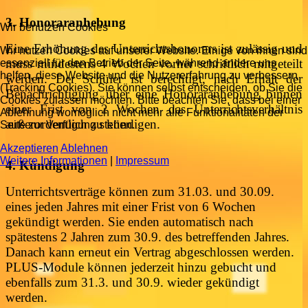
3. Honoraranhebung
Wir benutzen Cookies
Eine Erhöhung des Unterrichtshonorars ist zulässig und
Wir nutzen Cookies auf unserer Website. Einige von ihnen sind
muss mindestens 4 Wochen vorher schriftlich mitgeteilt
essenziell für den Betrieb der Seite, während andere uns
helfen, diese Website und die Nutzererfahrung zu verbessern
werden. Der Schüler ist berechtigt, nach Erhalt der
(Tracking Cookies). Sie können selbst entscheiden, ob Sie die
Benachrichtigung über eine Honoraranhebung binnen
Cookies zulassen möchten. Bitte beachten Sie, dass bei einer
einer Frist von 2 Wochen das Unterrichtsverhältnis
Ablehnung womöglich nicht mehr alle Funktionalitäten der
außerordentlich zu kündigen.
Seite zur Verfügung stehen.
Akzeptieren
Ablehnen
Weitere Informationen
|
Impressum
4. Kündigung
Unterrichtsverträge können zum 31.03. und 30.09.
eines jeden Jahres mit einer Frist von 6 Wochen
gekündigt werden. Sie enden automatisch nach
spätestens 2 Jahren zum 30.9. des betreffenden Jahres.
Danach kann erneut ein Vertrag abgeschlossen werden.
PLUS-Module können jederzeit hinzu gebucht und
ebenfalls zum 31.3. und 30.9. wieder gekündigt
werden.